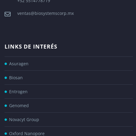
+52 5514778719
ventas@biosystemscorp.mx
LINKS DE INTERÉS
Asuragen
Biosan
Entrogen
Genomed
Novacyt Group
Oxford Nanopore